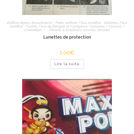
Artifices légers
,
Assortiments - Petits artifices
,
Feux d'artifice - Batteries
,
Feux
d'artifice - Fusées
,
Feux de Bengale et Fumigènes
,
Fontaines / Volcans /
Chandelles / ...
,
Pétards & Emetteurs sonores
,
Sécurité
Lunettes de protection
2,00
€
Lire la suite