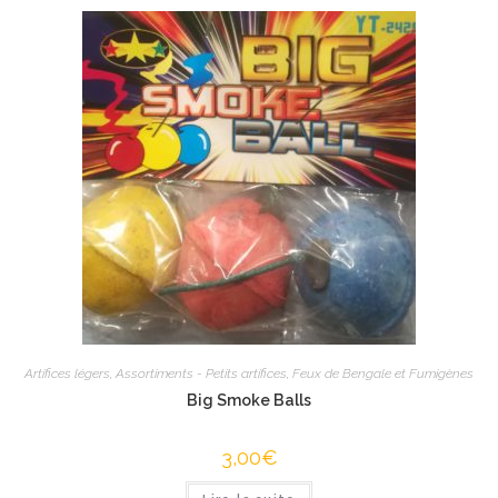
Artifices légers
,
Assortiments - Petits artifices
,
Feux de Bengale et Fumigènes
Big Smoke Balls
3,00
€