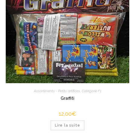
Assortiments - Petits artifices
,
Catégorie F1
Graffiti
12,00
€
Lire la suite