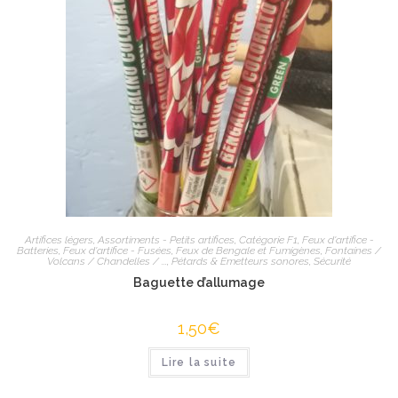
Artifices légers
,
Assortiments - Petits artifices
,
Catégorie F1
,
Feux d'artifice -
Batteries
,
Feux d'artifice - Fusées
,
Feux de Bengale et Fumigènes
,
Fontaines /
Volcans / Chandelles / ...
,
Pétards & Emetteurs sonores
,
Sécurité
Baguette d’allumage
1,50
€
Lire la suite