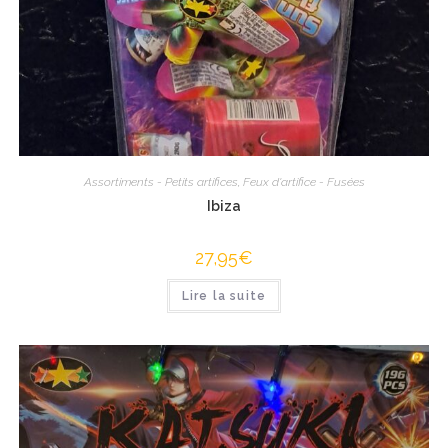
Assortiments - Petits artifices
,
Feux d'artifice - Fusées
Ibiza
27,95
€
Lire la suite