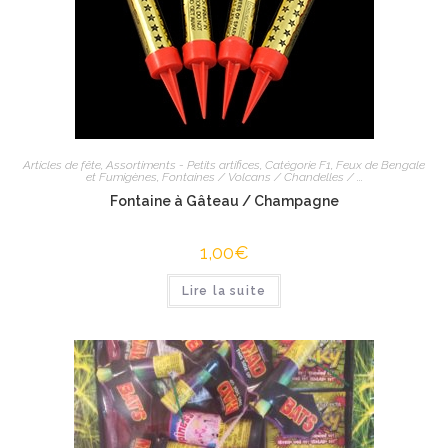
Articles de fête
,
Assortiments - Petits artifices
,
Catégorie F1
,
Feux de Bengale
et Fumigènes
,
Fontaines / Volcans / Chandelles / ...
Fontaine à Gâteau / Champagne
1,00
€
Lire la suite