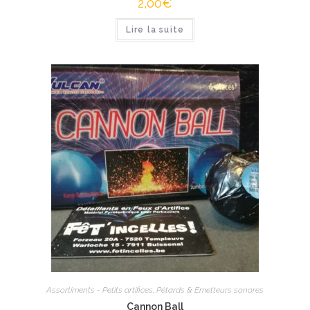
2,00
€
Lire la suite
Assortiments - Petits artifices
,
Pétards & Emetteurs sonores
Cannon Ball