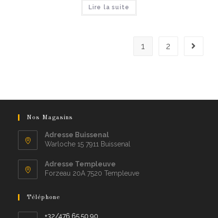
Lire la suite
1
2
Nos Magasins
Adresse Buissenal
Warloche 15 7911 Buissenal
Adresse Templeuve
Forzeau 20A 7520 Templeuve
Téléphone
+32/476.65.50.90