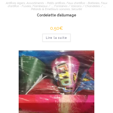
Artifices légers
,
Assortiments - Petits artifices
,
Feux d'artifice - Batteries
,
Feux
d'artifice - Fusées
,
Flambeaux / ....
,
Fontaines / Volcans / Chandelles / ...
,
Pétards & Emetteurs sonores
,
Sécurité
Cordelette d’allumage
0,50
€
Lire la suite