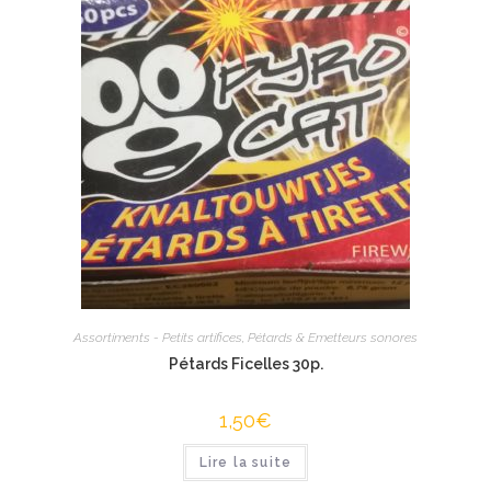
Assortiments - Petits artifices
,
Pétards & Emetteurs sonores
Pétards Ficelles 30p.
1,50
€
Lire la suite