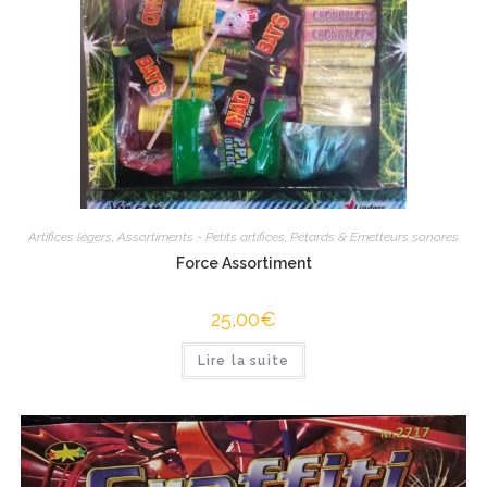
Artifices légers
,
Assortiments - Petits artifices
,
Pétards & Emetteurs sonores
Force Assortiment
25,00
€
Lire la suite