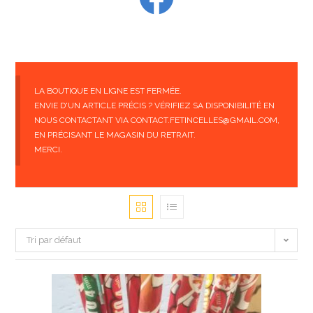
LA BOUTIQUE EN LIGNE EST FERMÉE.
ENVIE D'UN ARTICLE PRÉCIS ? VÉRIFIEZ SA DISPONIBILITÉ EN
NOUS CONTACTANT VIA CONTACT.FETINCELLES@GMAIL.COM,
EN PRÉCISANT LE MAGASIN DU RETRAIT.
MERCI.
Tri par défaut