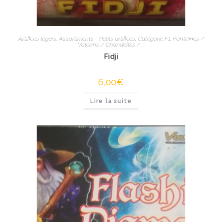
Artifices légers
,
Assortiments - Petits artifices
,
Catégorie F1
,
Fontaines /
Volcans / Chandelles / ...
Fidji
6,00
€
Lire la suite