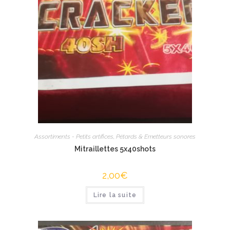
Assortiments - Petits artifices
,
Pétards & Emetteurs sonores
Mitraillettes 5x40shots
2,00
€
Lire la suite