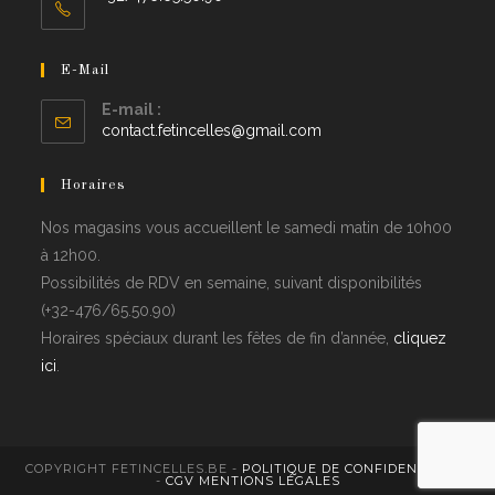
E-Mail
E-mail :
contact.fetincelles@gmail.com
Horaires
Nos magasins vous accueillent le samedi matin de 10h00
à 12h00.
Possibilités de RDV en semaine, suivant disponibilités
(+32-476/65.50.90)
Horaires spéciaux durant les fêtes de fin d’année,
cliquez
ici
.
COPYRIGHT FETINCELLES.BE -
POLITIQUE DE CONFIDENTIALITÉ
-
CGV
MENTIONS LÉGALES