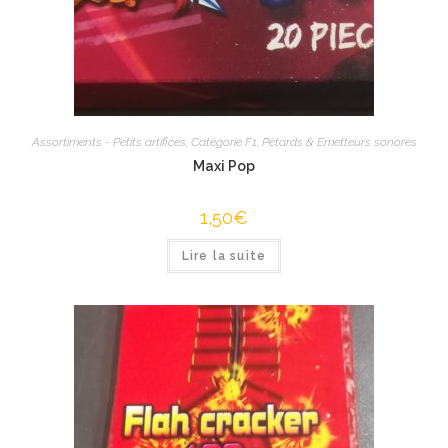
Assortiments - Petits artifices
,
Catégorie F1
,
Pétards & Emetteurs sonores
Maxi Pop
1,50
€
Lire la suite