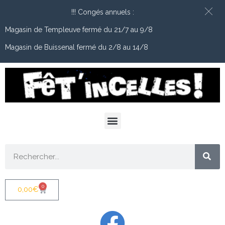
!!! Congés annuels :
Magasin de Templeuve fermé du 21/7 au 9/8
Magasin de Buissenal fermé du 2/8 au 14/8
0
0,00
€