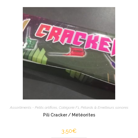
Assortiments - Petits artifices
,
Catégorie F1
,
Pétards & Emetteurs sonores
Pili Cracker / Météorites
3,50
€