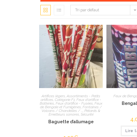
Tri par défaut
Artifices légers
,
Assortiments - Petits
Feux de Benga
artifices
,
Catégorie F1
,
Feux d'artifice -
Bengal
Batteries
,
Feux d'artifice - Fusées
,
Feux
de Bengale et Fumigènes
,
Fontaines /
Volcans / Chandelles / ...
,
Pétards &
Emetteurs sonores
,
Sécurité
4,
Baguette d’allumage
Lire 