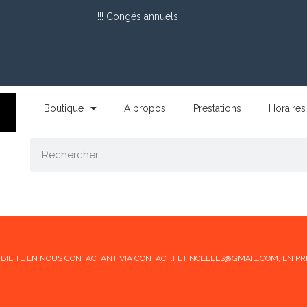
!!! Congés annuels :
Boutique
A propos
Prestations
Horaires
ONIBILITÉ EN NOUS CONTACTANT VIA CONTACT.FETINCELLES@GMAIL.COM, EN PR