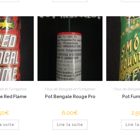
le et Fumigènes
Feux de Bengale et Fumigènes
Feux de Bengal
le Red Flame
Pot Bengale Rouge Pro
Pot Fum
50
€
6,00
€
2,5
la suite
Lire la suite
Lire la