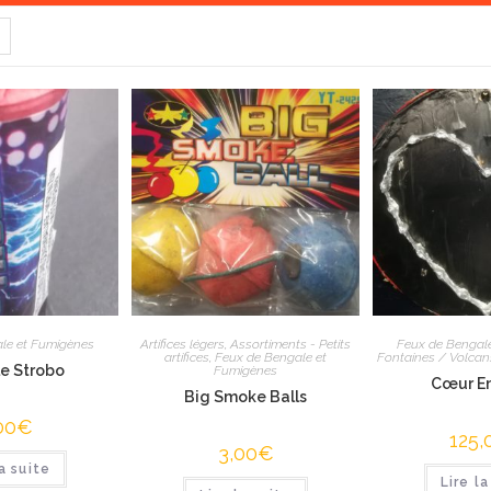
le et Fumigènes
Artifices légers
,
Assortiments - Petits
Feux de Bengal
artifices
,
Feux de Bengale et
Fontaines / Volcans
e Strobo
Fumigènes
Cœur E
Big Smoke Balls
00
€
125,
3,00
€
la suite
Lire la