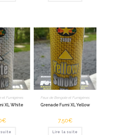
e et Fumigènes
Feux de Bengale et Fumigènes
i XL White
Grenade Fumi XL Yellow
0
€
7,50
€
 suite
Lire la suite