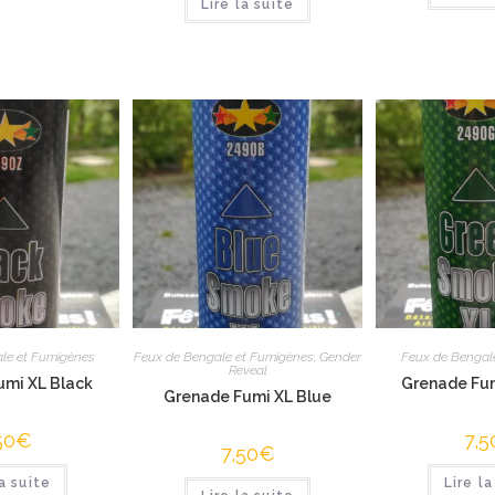
Lire la suite
le et Fumigènes
Feux de Bengale et Fumigènes
,
Gender
Feux de Bengal
Reveal
umi XL Black
Grenade Fum
Grenade Fumi XL Blue
50
€
7,5
7,50
€
la suite
Lire la