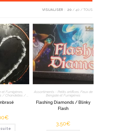
VISUALISER :
20
40
TOUS
e et Fumigènes
,
Assortiments - Petits artifices
,
Feux de
 / Chandelles / ...
Bengale et Fumigènes
mbrasé
Flashing Diamonds / Blinky
Flash
00
€
3,50
€
 suite