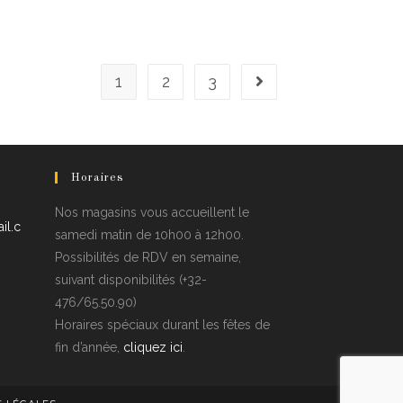
1
2
3
Horaires
Nos magasins vous accueillent le
il.c
samedi matin de 10h00 à 12h00.
Possibilités de RDV en semaine,
suivant disponibilités (+32-
476/65.50.90)
Horaires spéciaux durant les fêtes de
fin d’année,
cliquez ici
.