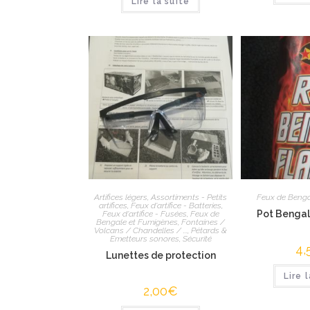
Lire la suite
Artifices légers
,
Assortiments - Petits
Feux de Benga
artifices
,
Feux d'artifice - Batteries
,
Pot Benga
Feux d'artifice - Fusées
,
Feux de
Bengale et Fumigènes
,
Fontaines /
Volcans / Chandelles / ...
,
Pétards &
Emetteurs sonores
,
Sécurité
4,
Lunettes de protection
Lire 
2,00
€