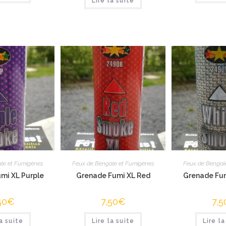
Lire la suite
le et Fumigènes
Feux de Bengale et Fumigènes
Feux de Bengal
mi XL Purple
Grenade Fumi XL Red
Grenade Fum
50
€
7,50
€
7,5
la suite
Lire la suite
Lire la