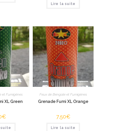
Lire la suite
e et Fumigènes
Feux de Bengale et Fumigènes
i XL Green
Grenade Fumi XL Orange
0
€
7,50
€
 suite
Lire la suite