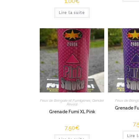
1,00
€
Lire la suite
Feux de Bengale et Fumigènes
,
Gender
Feux de Benga
Reveal
Grenade Fu
Grenade Fumi XL Pink
7,
7,50
€
Lire 