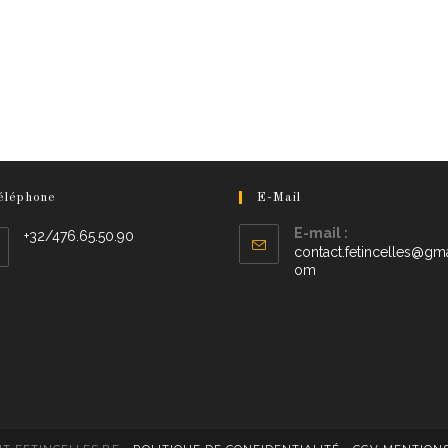
éléphone
E-Mail
E-mail :
+32/476.65.50.90
contact.fetincelles@gma
om