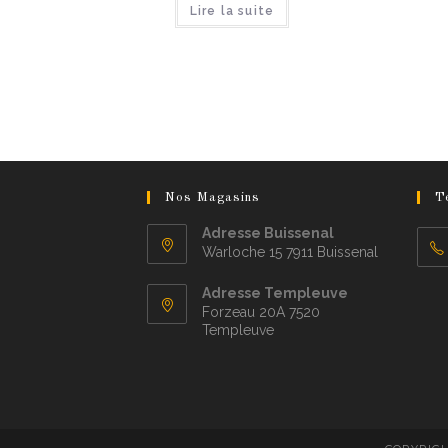
Lire la suite
Nos Magasins
T
Adresse Buissenal
Warloche 15 7911 Buissenal
Adresse Templeuve
Forzeau 20A 7520
Templeuve