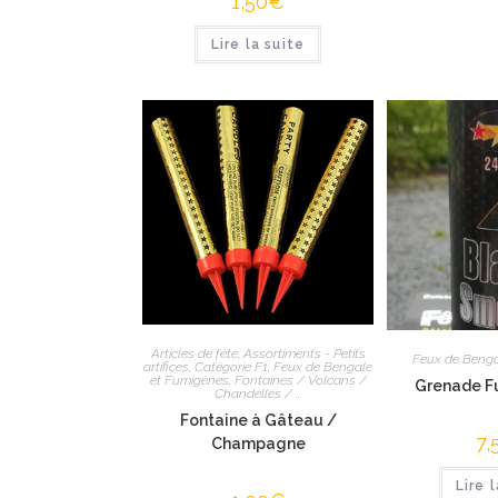
1,50
€
Lire la suite
Articles de fête
,
Assortiments - Petits
Feux de Benga
artifices
,
Catégorie F1
,
Feux de Bengale
et Fumigènes
,
Fontaines / Volcans /
Grenade F
Chandelles / ...
Fontaine à Gâteau /
7,
Champagne
Lire 