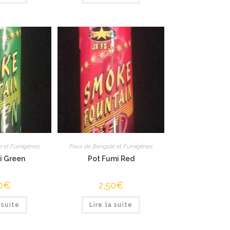
e et Fumigènes
Feux de Bengale et Fumigènes
i Green
Pot Fumi Red
0
€
2,50
€
 suite
Lire la suite