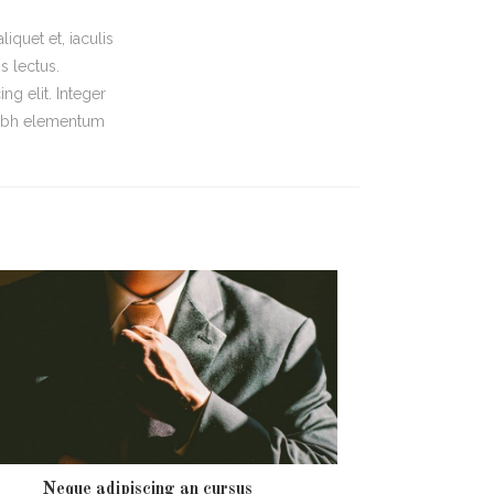
iquet et, iaculis
s lectus.
ng elit. Integer
 nibh elementum
Neque adipiscing an cursus