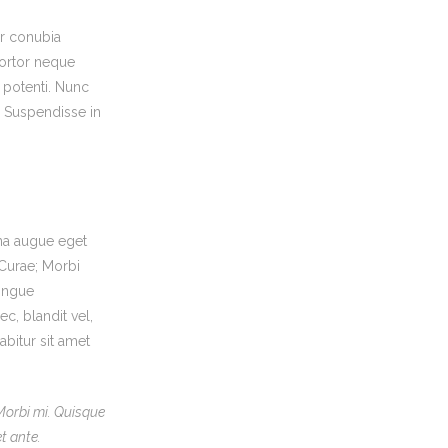
er conubia
tortor neque
e potenti. Nunc
. Suspendisse in
na augue eget
 Curae; Morbi
congue
c, blandit vel,
abitur sit amet
 Morbi mi. Quisque
et ante.