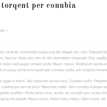
 torqent per conubia
017
r sit amet, consectetur adipiscing elit. Integer nec odio. Praesent li
m. Sed nisi. Nulla quis sem at nibh elementum imperdiet. Duis sagitti
c tellus sed augue semper porta. Mauris massa. Vestibulum lacinia ar
iti sociosqu ad litora torquent per conubia nostra, per inceptos himen
 ligula in libero. Sed dignissim lacinia nunc. Curabitur tortor. Pellent
scelerisque sem at dolor. Maecenas mattis. Sed convallis tristique se
gestas porttitor. Morbi lectus risus, iaculis vel, suscipit quis, luctus n
gula lacinia aliquet. Mauris ipsum. Nulla metus metus, ullamcorper vel, 
.