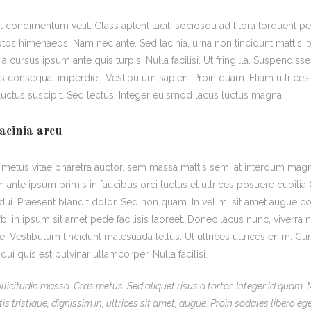
 condimentum velit. Class aptent taciti sociosqu ad litora torquent p
ptos himenaeos. Nam nec ante. Sed lacinia, urna non tincidunt mattis, 
a cursus ipsum ante quis turpis. Nulla facilisi. Ut fringilla. Suspendiss
lus consequat imperdiet. Vestibulum sapien. Proin quam. Etiam ultrices
uctus suscipit. Sed lectus. Integer euismod lacus luctus magna.
acinia arcu
 metus vitae pharetra auctor, sem massa mattis sem, at interdum mag
 ante ipsum primis in faucibus orci luctus et ultrices posuere cubilia
 dui. Praesent blandit dolor. Sed non quam. In vel mi sit amet augue 
 in ipsum sit amet pede facilisis laoreet. Donec lacus nunc, viverra ne
e. Vestibulum tincidunt malesuada tellus. Ut ultrices ultrices enim. Cur
dui quis est pulvinar ullamcorper. Nulla facilisi.
ollicitudin massa. Cras metus. Sed aliquet risus a tortor. Integer id quam.
tis tristique, dignissim in, ultrices sit amet, augue. Proin sodales libero eg