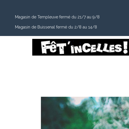
Magasin de Templeuve fermé du 21/7 au 9/8
Magasin de Buissenal fermé du 2/8 au 14/8