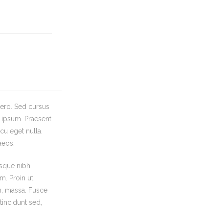
bero. Sed cursus
s ipsum. Praesent
cu eget nulla.
aeos.
esque nibh.
m. Proin ut
on, massa. Fusce
tincidunt sed,