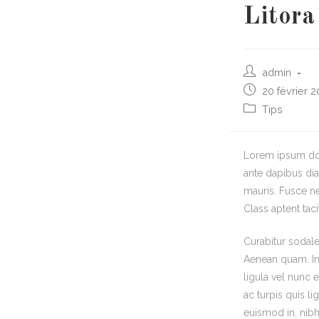
Litora
admin
20 février 2
Tips
Lorem ipsum dolo
ante dapibus dia
mauris. Fusce ne
Class aptent tac
Curabitur sodales
Aenean quam. In 
ligula vel nunc e
ac turpis quis li
euismod in, nibh