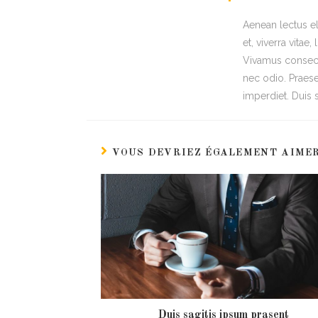
Aenean lectus eli
et, viverra vitae
Vivamus consecte
nec odio. Praese
imperdiet. Duis s
VOUS DEVRIEZ ÉGALEMENT AIME
Duis sagitis ipsum prasent