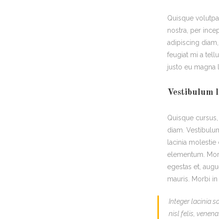
Quisque volutpat
nostra, per ince
adipiscing diam, 
feugiat mi a tel
justo eu magna l
Vestibulum l
Quisque cursus,
diam. Vestibulum
lacinia molestie
elementum. Morbi
egestas et, augu
mauris. Morbi in 
Integer lacinia s
nisl felis, venena