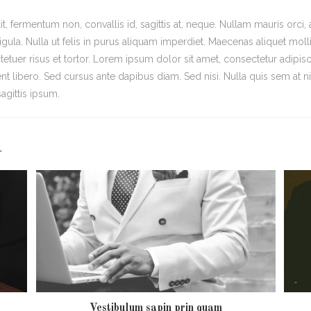
t, fermentum non, convallis id, sagittis at, neque. Nullam mauris orci, al
, ligula. Nulla ut felis in purus aliquam imperdiet. Maecenas aliquet molli
tuer risus et tortor. Lorem ipsum dolor sit amet, consectetur adipisci
nt libero. Sed cursus ante dapibus diam. Sed nisi. Nulla quis sem at
agittis ipsum.
R
Vestibulum sapin prin quam