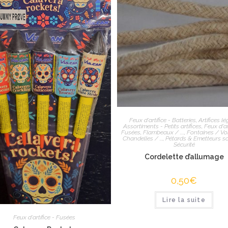
Feux d'artifice - Batteries
,
Artifices lé
Assortiments - Petits artifices
,
Feux d'ar
Fusées
,
Flambeaux / ....
,
Fontaines / Vo
Chandelles / ...
,
Pétards & Emetteurs s
Sécurité
Cordelette d’allumage
0,50
€
Lire la suite
Feux d'artifice - Fusées