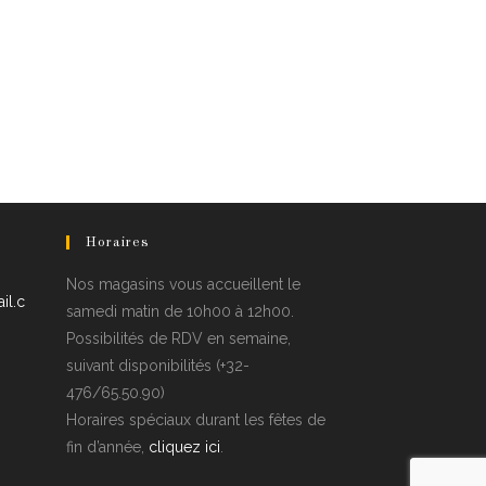
Horaires
Nos magasins vous accueillent le
il.c
samedi matin de 10h00 à 12h00.
Possibilités de RDV en semaine,
suivant disponibilités (+32-
476/65.50.90)
Horaires spéciaux durant les fêtes de
fin d’année,
cliquez ici
.