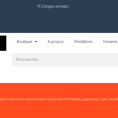
!!! Congés annuels :
Boutique
A propos
Prestations
Horaires
ONIBILITÉ EN NOUS CONTACTANT VIA CONTACT.FETINCELLES@GMAIL.COM, EN PR