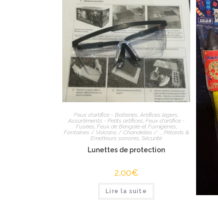
Feux d'artifice - Batteries
,
Artifices légers
,
Assortiments - Petits artifices
,
Feux d'artifice -
Fusées
,
Feux de Bengale et Fumigènes
,
Fontaines / Volcans / Chandelles / ...
,
Pétards &
Emetteurs sonores
,
Sécurité
Lunettes de protection
2,00
€
Lire la suite