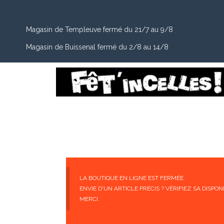
Magasin de Templeuve fermé du 21/7 au 9/8
Magasin de Buissenal fermé du 2/8 au 14/8
LA BOUTIQUE EN LIGNE EST FERMÉE.
ENVIE D'UN ARTICLE PRÉCIS ? VÉRIFIEZ SA DISP
MERCI.