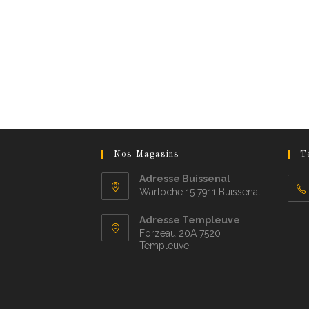
Nos Magasins
T
Adresse Buissenal
Warloche 15 7911 Buissenal
Adresse Templeuve
Forzeau 20A 7520
Templeuve