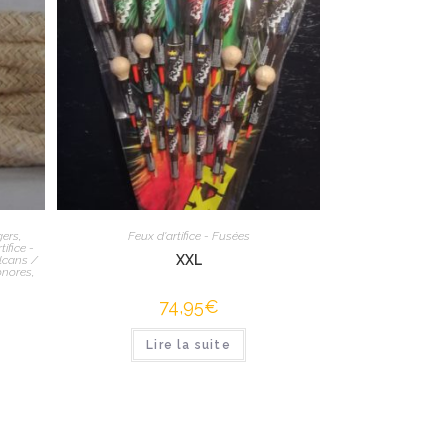
gers
,
Feux d'artifice - Fusées
tifice -
XXL
lcans /
onores
,
74,95
€
Lire la suite