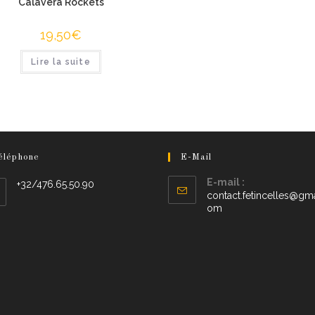
Calavera Rockets
19,50
€
Lire la suite
éléphone
E-Mail
E-mail :
+32/476.65.50.90
contact.fetincelles@gma
om