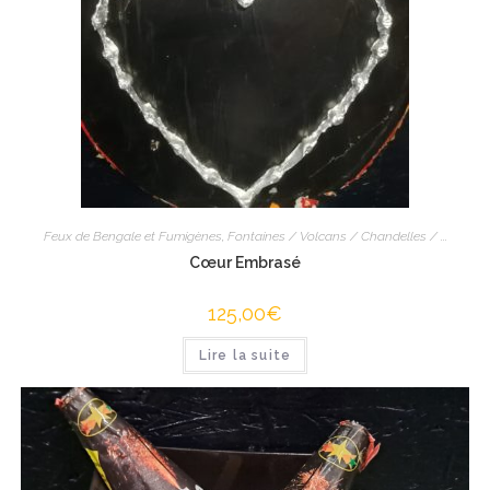
Feux de Bengale et Fumigènes
,
Fontaines / Volcans / Chandelles / ...
Cœur Embrasé
125,00
€
Lire la suite