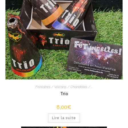
Fontaines / Volcans / Chandelles / ...
Trio
8,00
€
Lire la suite