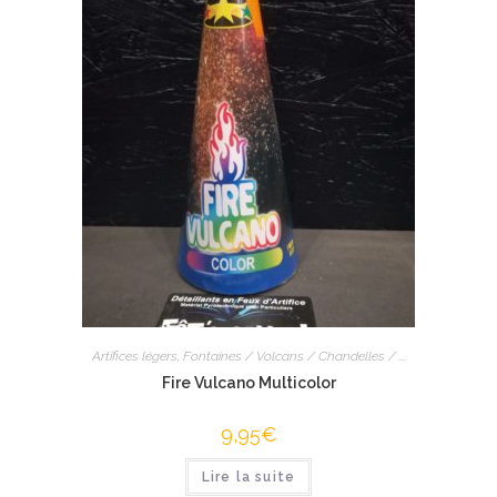
Artifices légers
,
Fontaines / Volcans / Chandelles / ...
Fire Vulcano Multicolor
9,95
€
Lire la suite