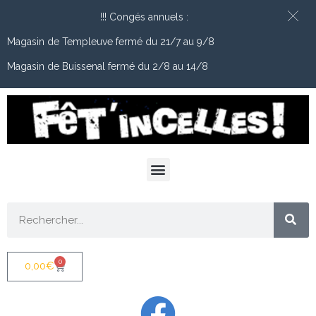
!!! Congés annuels :
Magasin de Templeuve fermé du 21/7 au 9/8
Magasin de Buissenal fermé du 2/8 au 14/8
0
0,00
€