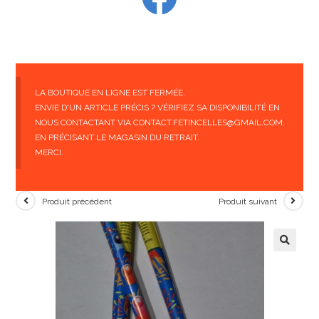
LA BOUTIQUE EN LIGNE EST FERMÉE.
ENVIE D'UN ARTICLE PRÉCIS ? VÉRIFIEZ SA DISPONIBILITÉ EN
NOUS CONTACTANT VIA CONTACT.FETINCELLES@GMAIL.COM,
EN PRÉCISANT LE MAGASIN DU RETRAIT.
MERCI.
Produit précédent
Produit suivant