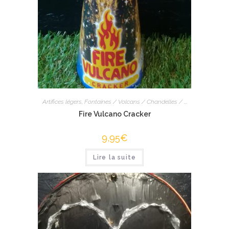
Artifices légers
,
Fontaines / Volcans / Chandelles / ...
Fire Vulcano Cracker
9,95
€
Lire la suite