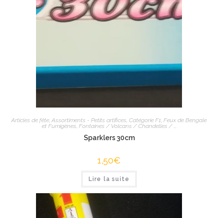
Articles de fête
,
Assortiments - Petits artifices
,
Catégorie F1
,
Feux de Bengale
et Fumigènes
,
Fontaines / Volcans / Chandelles / ...
Sparklers 30cm
1,50
€
Lire la suite