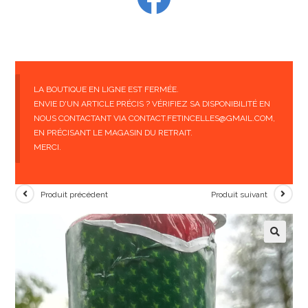
LA BOUTIQUE EN LIGNE EST FERMÉE.
ENVIE D'UN ARTICLE PRÉCIS ? VÉRIFIEZ SA DISPONIBILITÉ EN
NOUS CONTACTANT VIA CONTACT.FETINCELLES@GMAIL.COM,
EN PRÉCISANT LE MAGASIN DU RETRAIT.
MERCI.
Produit précédent
Produit suivant