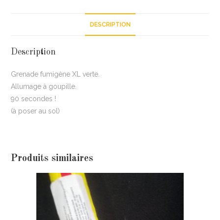
DESCRIPTION
Description
Grenade fumigène XL verte.
Allumage à goupille.
90 secondes !
(à poser au sol)
Produits similaires