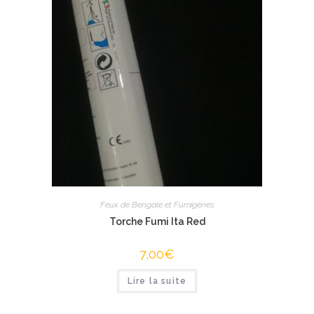
Feux de Bengale et Fumigènes
Torche Fumi Ita Red
7,00
€
Lire la suite