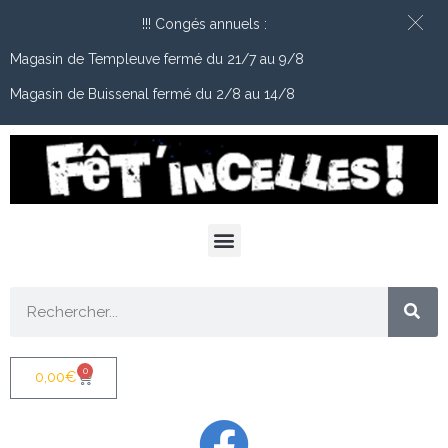
!!! Congés annuels :
Magasin de Templeuve fermé du 21/7 au 9/8
Magasin de Buissenal fermé du 2/8 au 14/8
0
0,00
€