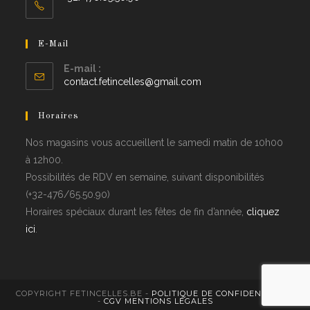
E-Mail
E-mail :
contact.fetincelles@gmail.com
Horaires
Nos magasins vous accueillent le samedi matin de 10h00
à 12h00.
Possibilités de RDV en semaine, suivant disponibilités
(+32-476/65.50.90)
Horaires spéciaux durant les fêtes de fin d’année,
cliquez
ici
.
COPYRIGHT FETINCELLES.BE -
POLITIQUE DE CONFIDENTIALITÉ
-
CGV
MENTIONS LÉGALES