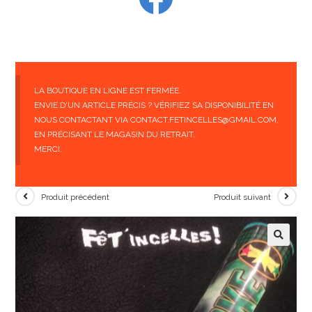
LA BOUTIQUE EN LIGNE EST FERMÉE.
ENVIE D'UN ARTICLE PRÉCIS ? VÉRIFIEZ SA DISPONIBILITÉ EN
NOUS CONTACTANT VIA CONTACT.FETINCELLES@GMAIL.COM,
EN PRÉCISANT LE MAGASIN DU RETRAIT.
MERCI.
Produit précédent
Produit suivant