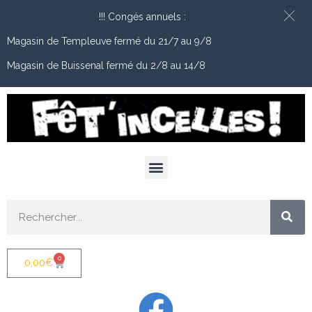
!!! Congés annuels :
Magasin de Templeuve fermé du 21/7 au 9/8
Magasin de Buissenal fermé du 2/8 au 14/8
0
0,00
€