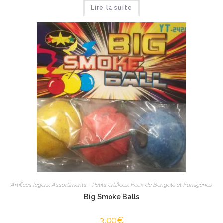
Lire la suite
Artifices légers
,
Assortiments - Petits artifices
,
Feux de Bengale et Fumigènes
Big Smoke Balls
3,00
€