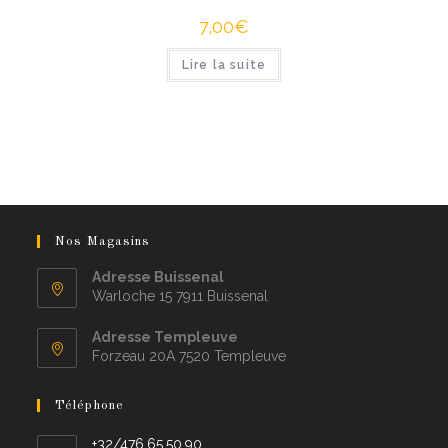
7,00
€
Lire la suite
Nos Magasins
Adresse Buissenal
Warloche 15 7911 Buissenal
Adresse Templeuve
Forzeau 20A 7520 Templeuve
Téléphone
+32/476.65.50.90