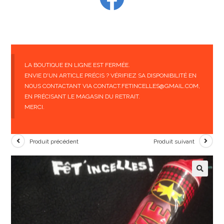
LA BOUTIQUE EN LIGNE EST FERMÉE.
ENVIE D'UN ARTICLE PRÉCIS ? VÉRIFIEZ SA DISPONIBILITÉ EN
NOUS CONTACTANT VIA CONTACT.FETINCELLES@GMAIL.COM,
EN PRÉCISANT LE MAGASIN DU RETRAIT.
MERCI.
Produit précédent
Produit suivant