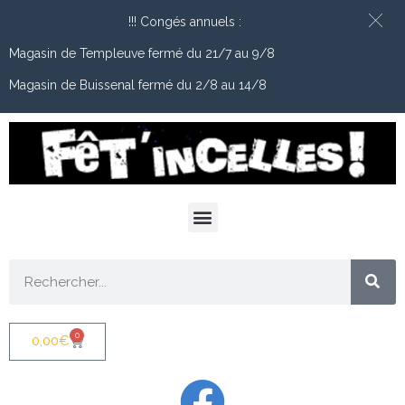
!!! Congés annuels :
Magasin de Templeuve fermé du 21/7 au 9/8
Magasin de Buissenal fermé du 2/8 au 14/8
0
0,00
€