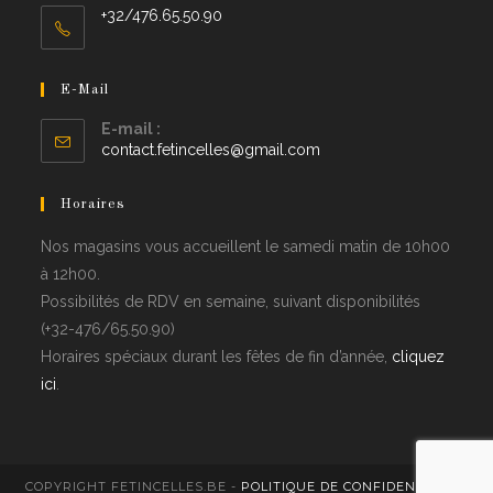
+32/476.65.50.90
E-Mail
E-mail :
contact.fetincelles@gmail.com
Horaires
Nos magasins vous accueillent le samedi matin de 10h00
à 12h00.
Possibilités de RDV en semaine, suivant disponibilités
(+32-476/65.50.90)
Horaires spéciaux durant les fêtes de fin d’année,
cliquez
ici
.
COPYRIGHT FETINCELLES.BE -
POLITIQUE DE CONFIDENTIALITÉ