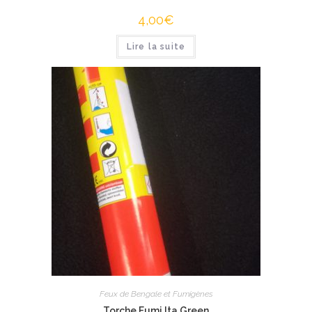
4,00
€
Lire la suite
Feux de Bengale et Fumigènes
Torche Fumi Ita Green