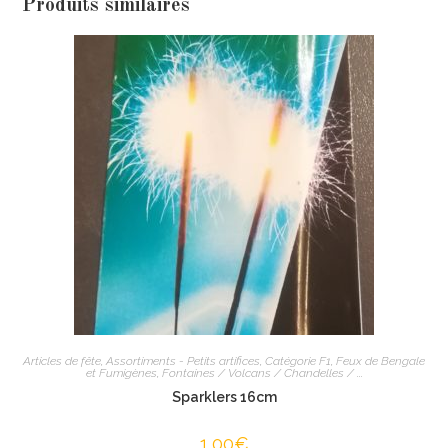
Produits similaires
Articles de fête
,
Assortiments - Petits artifices
,
Catégorie F1
,
Feux de Bengale
et Fumigènes
,
Fontaines / Volcans / Chandelles / ...
Sparklers 16cm
1,00
€