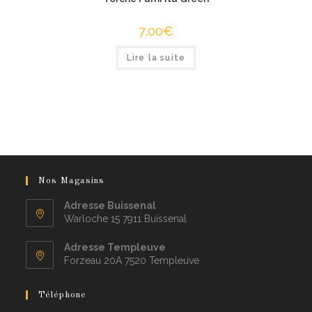
7,00
€
Lire la suite
Nos Magasins
Adresse Buissenal
Warloche 15 7911 Buissenal
Adresse Templeuve
Forzeau 20A 7520 Templeuve
Téléphone