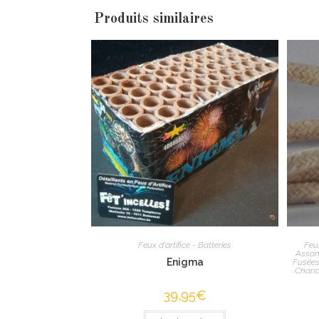
Produits similaires
Feux d'artifice - Batteries
Feux
Assort
Enigma
Fusée
Chande
39,95
€