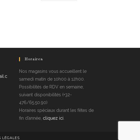
Horaires
Nos magasins vous accueillent le
il.c
samedi matin de 10h00 à 12h00.
Possibilités de RDV en semaine,
suivant disponibilités (+32-
476/65.50.90)
Horaires spéciaux durant les fêtes de
fin d’année,
cliquez ici
.
 LÉGALES