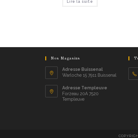
Lire la suite
Nos Magasins
T
Adresse Buissenal
Warloche 15 7911 Buissenal
Adresse Templeuve
Forzeau 20A 7520
Templeuve
COPYRIGH