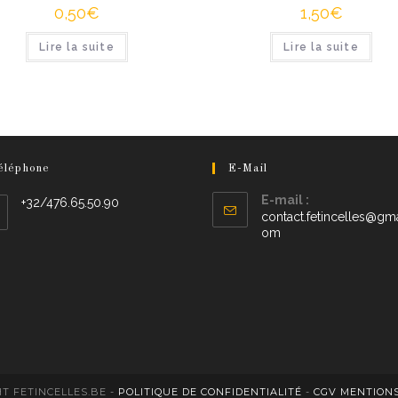
0,50
€
1,50
€
Lire la suite
Lire la suite
éléphone
E-Mail
E-mail :
+32/476.65.50.90
contact.fetincelles@gma
om
T FETINCELLES.BE -
POLITIQUE DE CONFIDENTIALITÉ
-
CGV
MENTIONS