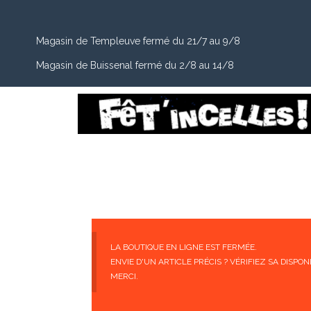
Magasin de Templeuve fermé du 21/7 au 9/8
Magasin de Buissenal fermé du 2/8 au 14/8
LA BOUTIQUE EN LIGNE EST FERMÉE.
ENVIE D'UN ARTICLE PRÉCIS ? VÉRIFIEZ SA DISP
MERCI.