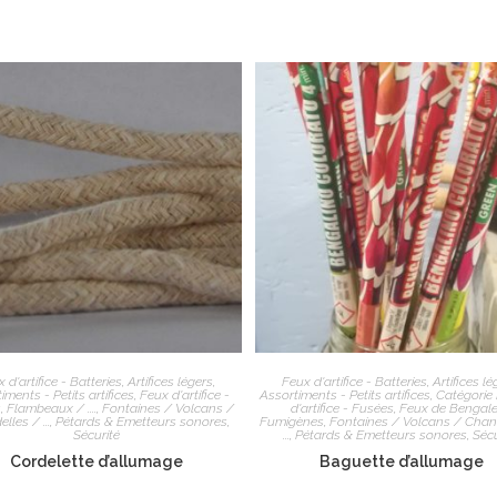
 d'artifice - Batteries
,
Artifices légers
,
Feux d'artifice - Batteries
,
Artifices lé
iments - Petits artifices
,
Feux d'artifice -
Assortiments - Petits artifices
,
Catégorie 
s
,
Flambeaux / ....
,
Fontaines / Volcans /
d'artifice - Fusées
,
Feux de Bengale
lles / ...
,
Pétards & Emetteurs sonores
,
Fumigènes
,
Fontaines / Volcans / Chan
Sécurité
...
,
Pétards & Emetteurs sonores
,
Sécu
Cordelette d’allumage
Baguette d’allumage