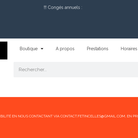
!!! Congés annuels :
Boutique
A propos
Prestations
Horaires
ONIBILITÉ EN NOUS CONTACTANT VIA CONTACT.FETINCELLES@GMAIL.COM, EN PR