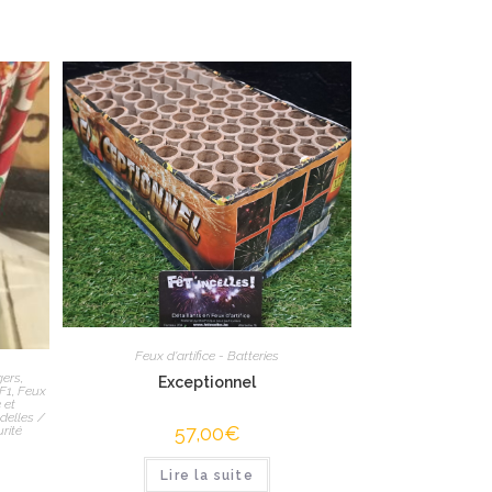
Feux d'artifice - Batteries
gers
,
Exceptionnel
F1
,
Feux
 et
delles /
57,00
€
rité
Lire la suite