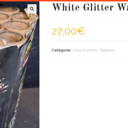
White Glitter Wa
27,00
€
Catégorie :
Feux d'artifice - Batteries