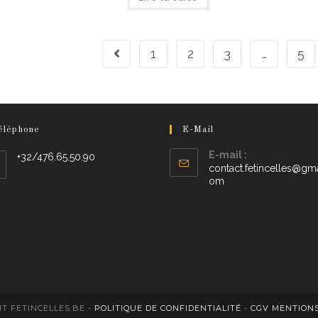
1
2
3
…
5
éléphone
E-Mail
E-mail :
+32/476.65.50.90
contact.fetincelles@gma
om
T FETINCELLES.BE -
POLITIQUE DE CONFIDENTIALITÉ
-
CGV
MENTIONS