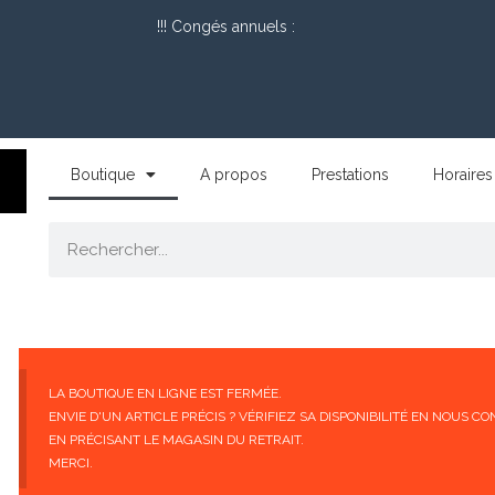
!!! Congés annuels :
Boutique
A propos
Prestations
Horaires
LA BOUTIQUE EN LIGNE EST FERMÉE.
ENVIE D'UN ARTICLE PRÉCIS ? VÉRIFIEZ SA DISPONIBILITÉ EN NOUS
EN PRÉCISANT LE MAGASIN DU RETRAIT.
MERCI.