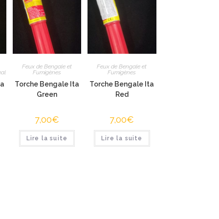
Feux de Bengale et
Feux de Bengale et
eal
Fumigènes
Fumigènes
ta
Torche Bengale Ita
Torche Bengale Ita
Green
Red
7,00
€
7,00
€
Lire la suite
Lire la suite