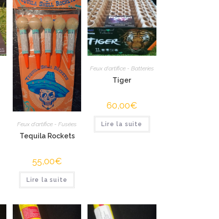
Feux d'artifice - Batteries
Tiger
60,00
€
Feux d'artifice - Fusées
Lire la suite
Tequila Rockets
55,00
€
Lire la suite