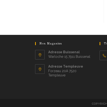
Nos Magasins
T
Adresse Buissenal
Warloche 15 7911 Buissenal
Adresse Templeuve
Forzeau 20A 7520
Templeuve
COPYRIGH