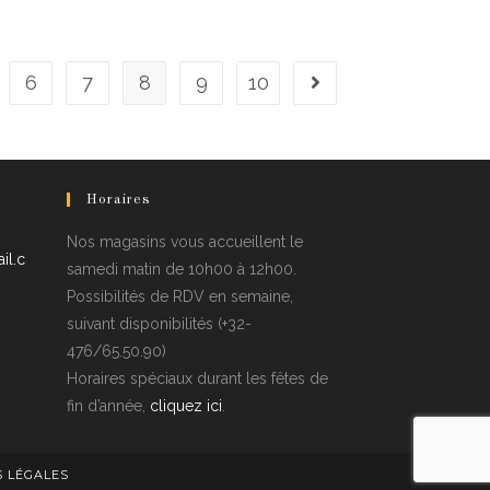
6
7
8
9
10
Horaires
Nos magasins vous accueillent le
il.c
samedi matin de 10h00 à 12h00.
Possibilités de RDV en semaine,
suivant disponibilités (+32-
476/65.50.90)
Horaires spéciaux durant les fêtes de
fin d’année,
cliquez ici
.
 LÉGALES