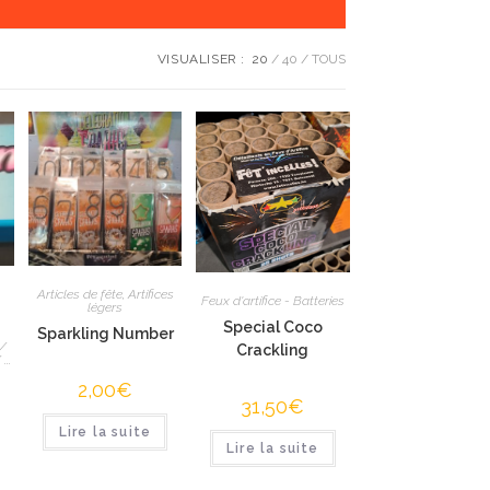
VISUALISER :
20
40
TOUS
Articles de fête
,
Artifices
Feux d'artifice - Batteries
légers
Special Coco
Sparkling Number
/
Crackling
..
2,00
€
31,50
€
Lire la suite
Lire la suite