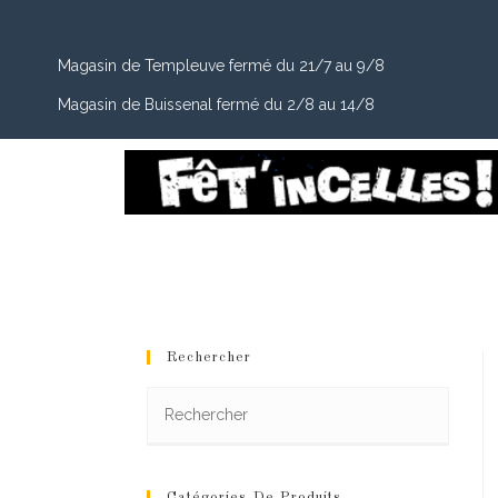
Magasin de Templeuve fermé du 21/7 au 9/8
Magasin de Buissenal fermé du 2/8 au 14/8
Rechercher
Catégories De Produits