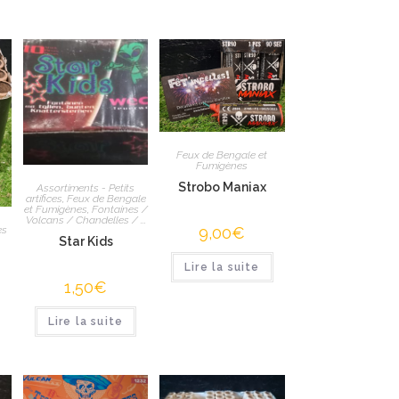
Feux de Bengale et
Fumigènes
Strobo Maniax
Assortiments - Petits
artifices
,
Feux de Bengale
et Fumigènes
,
Fontaines /
Volcans / Chandelles / ...
9,00
€
es
Star Kids
Lire la suite
1,50
€
Lire la suite