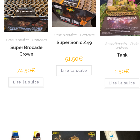
Feux d'artifice - Batteries
Feux d'artifice - Batteries
Super Sonic Z49
Assortiments - Petits
Super Brocade
artifices
Crown
Tank
51,50
€
74,50
€
1,50
€
Lire la suite
Lire la suite
Lire la suite