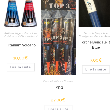
Artifices légers
,
Fontaines
Feux de Bengale et
/ Volcans / Chandelles /
Fumigènes
,
Gender Rev
...
Torche Bengale I
Titanium Volcano
Blue
10,00
€
7,00
€
Lire la suite
Lire la suite
Feux d'artifice - Fusées
Top 3
27,00
€
Lire la suite