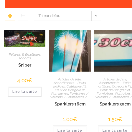
Tri par défaut
Pétards & Emetteurs
sonores
Sniper
Articles de fête
,
Articles de fête
,
4,00
€
Assortiments - Petits
Assortiments - Petits
artifices
,
Catégorie F1
,
artifices
,
Catégorie F1
,
Feux de Bengale et
Feux de Bengale et
Lire la suite
Fumigènes
,
Fontaines /
Fumigènes
,
Fontaines 
Volcans / Chandelles / ...
Volcans / Chandelles / .
Sparklers 16cm
Sparklers 30cm
1,00
€
1,50
€
Lire la suite
Lire la suite