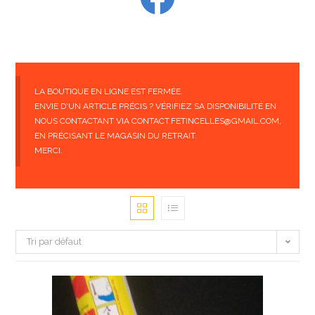
LA BOUTIQUE EN LIGNE EST FERMÉE.
ENVIE D'UN ARTICLE PRÉCIS ? VÉRIFIEZ SA DISPONIBILITÉ EN
NOUS CONTACTANT VIA CONTACT.FETINCELLES@GMAIL.COM,
EN PRÉCISANT LE MAGASIN DU RETRAIT.
MERCI.
Tri par défaut