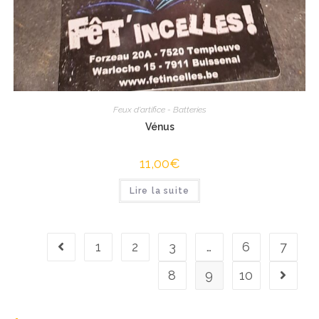
Feux d'artifice - Batteries
Vénus
11,00
€
Lire la suite
1
2
3
…
6
7
8
9
10