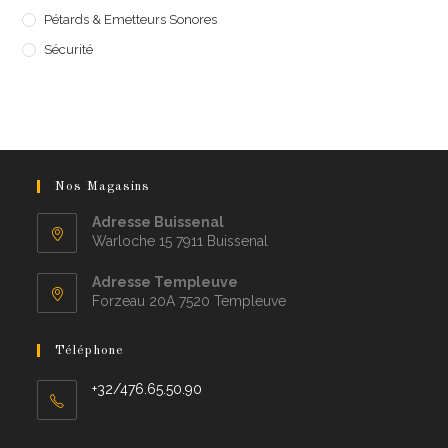
Pétards & Emetteurs Sonores
Sécurité
Nos Magasins
Adresse Buissenal
Warloche 15 7911 Buissenal
Adresse Templeuve
Forzeau 20A 7520 Templeuve
Téléphone
+32/476.65.50.90