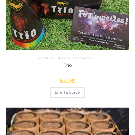
Fontaines / Volcans / Chandelles / ...
Trio
8,00
€
Lire la suite