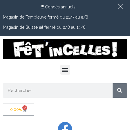
!!! Congés annuels :
Magasin de Templeuve fermé du 21/7 au 9/8
Magasin de Buissenal fermé du 2/8 au 14/8
0
0,00
€