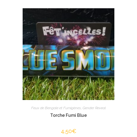
Feux de Bengale et Fumigènes
,
Gender Reveal
Torche Fumi Blue
4,50
€