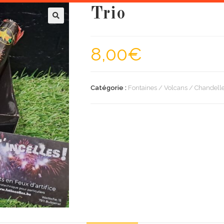
Trio
8,00
€
Catégorie :
Fontaines / Volcans / Chandelles