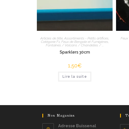
Articles de fête
,
Assortiments - Petits artifices
,
Feux
Catégorie F1
,
Feux de Bengale et Fumigènes
,
Fontaines / Volcans / Chandelles / ...
Sparklers 30cm
1,50
€
Lire la suite
Nos Magasins
T
Adresse Buissenal