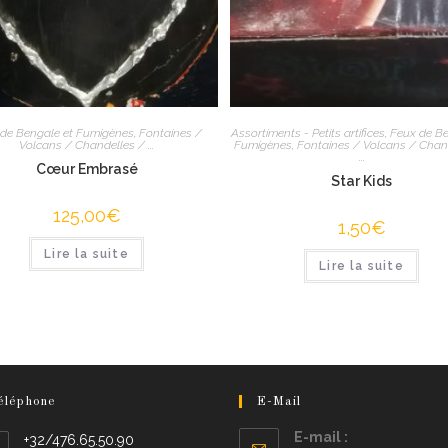
 de Bengale et Fumigènes
,
Fontaines /
Assortiments - Petits artifices
,
Feux de Be
Volcans / Chandelles / ...
Fumigènes
,
Fontaines / Volcans / Chan
...
Cœur Embrasé
Star Kids
125,00
€
1,50
€
Lire la suite
Lire la suite
éléphone
E-Mail
E-mail :
+32/476.65.50.90