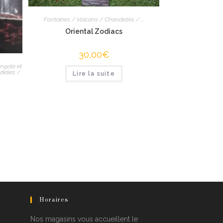
Fontaines / Volcans / Chandelles / ...
Oriental Zodiacs
30,00
€
ngale et
delles /
Lire la suite
Horaires
Nos magasins vous accueillent le