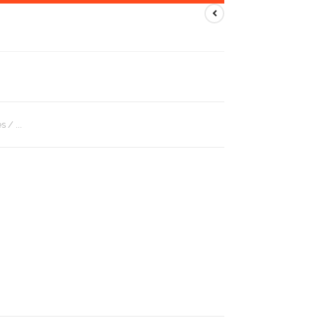
 / ...