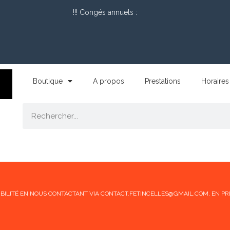
!!! Congés annuels :
Boutique
A propos
Prestations
Horaires
ONIBILITÉ EN NOUS CONTACTANT VIA CONTACT.FETINCELLES@GMAIL.COM, EN PR