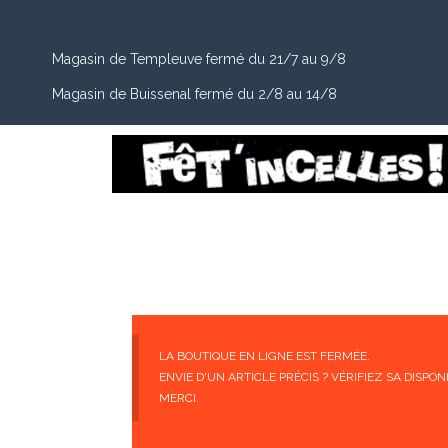
Magasin de Templeuve fermé du 21/7 au 9/8
Magasin de Buissenal fermé du 2/8 au 14/8
LA BOUTIQUE EN LIGNE EST FERMÉE.
ENVIE D'UN ARTICLE PRÉCIS ? VÉRIFIEZ SA DISP
MERCI.